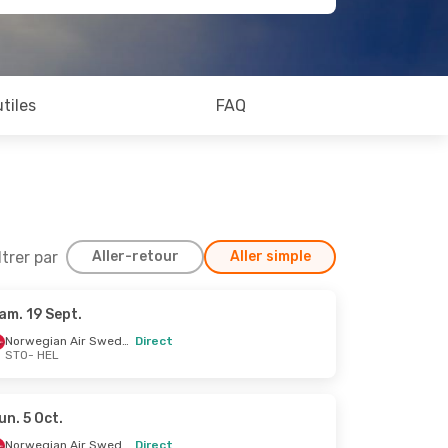
utiles
FAQ
ltrer par
Aller-retour
Aller simple
am. 19 Sept.
 Sept.
Norwegian Air Sweden
Direct
STO
- HEL
irect
irect
un. 5 Oct.
Norwegian Air Sweden
Direct