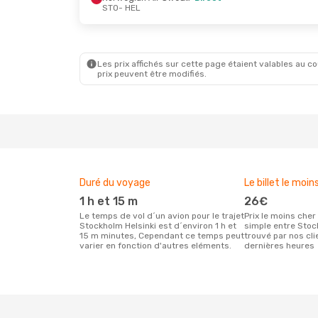
STO
- HEL
Mer. 19 Août
- Dim. 23 Août
Jeu. 8 Oct
Norwegian Air Sweden
Direct
STO
- HEL
STO
- HE
Norwegian Air Sweden
Direct
HEL
- STO
HEL
- ST
Les prix affichés sur cette page étaient valables au cou
prix peuvent être modifiés.
Duré du voyage
Le billet le moin
1 h et 15 m
26€
Le temps de vol d´un avion pour le trajet
Prix le moins cher pour un vol aller
Stockholm Helsinki est d´environ 1 h et
simple entre Stoc
15 m minutes, Cependant ce temps peut
trouvé par nos cl
varier en fonction d'autres eléments.
dernières heures