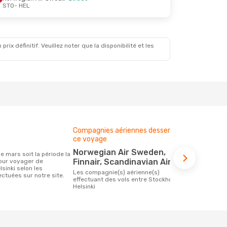
STO
- HEL
x définitif. Veuillez noter que la disponibilité et les
Compagnies aériennes desservant
Budget moy
ce voyage
66 €
Norwegian Air Sweden,
Le prix d'un billet d´avion Stockholm -
Finnair, Scandinavian Airlines
our voyager de
Helsinki che
sinki selon les
ce prix étan
Les compagnie(s) aérienne(s)
ctuées sur notre site.
mois
effectuant des vols entre Stockholm et
Helsinki