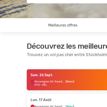
Meilleures offres
Découvrez les meilleur
Trouvez un vol pas cher entre Stockholm 
Sam. 26 Sept.
Jeu. 15 Oct.
- Sam. 24 Oct.
Ven. 28 A
Norwegian Air Sweden
Direct
STO
- HEL
Norwegian Air Sweden
Direct
STO
- HEL
STO
- HE
Norwegian Air Sweden
Direct
HEL
- STO
HEL
- ST
Lun. 17 Août
Norwegian Air Sweden
Direct