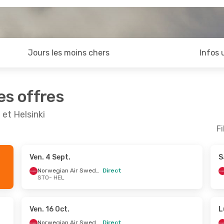
Jours les moins chers
Infos 
es offres
et Helsinki
Fi
Ven. 4 Sept.
S
oût
- Lun. 31 Août
Jeu. 10 Sept.
- Jeu. 17
Norwegian Air Sweden
Direct
STO
- HEL
Norwegian Air Sweden
Direct
Norwegian Air Sweden
D
L
STO
- HEL
Norwegian Air Sweden
Direct
Norwegian Air Sweden
D
O
HEL
- STO
Ven. 16 Oct.
L
Norwegian Air Sweden
Direct