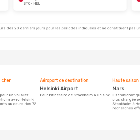
STO
- HEL
.
- Dim. 11 Oct.
Norwegian Air Sweden
Direct
L
Norwegian Air Sweden
Direct
O
rs des 20 derniers jours pour les périodes indiquées et ne constituent pas un pri
s cher
Aéroport de destination
Haute saison
Helsinki Airport
mars
Pour l'itinéraire de Stockholm à Helsinki
Il semblerait que mars soit la période la
kholm avec Helsinki
plus chargée p
ients au cours des 72
Stockholm à Hel
recherches effe