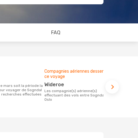
FAQ
Compagnies aériennes desservant
Budget moy
ce voyage
107 €
Wideroe
Le prix d'un billet d´avion Sogndal - Oslo
our voyager de Sogndal
chez Opodo e
Les compagnie(s) aérienne(s)
es recherches effectuées
étant basé s
effectuant des vols entre Sogndal et
Oslo