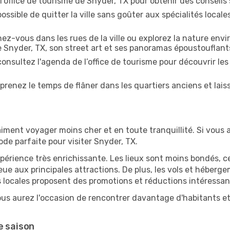
l'office de tourisme de Snyder, TX pour obtenir des conseils s
ossible de quitter la ville sans goûter aux spécialités local
z-vous dans les rues de la ville ou explorez la nature envi
e Snyder, TX, son street art et ses panoramas époustouflant
onsultez l'agenda de l’office de tourisme pour découvrir les
prenez le temps de flâner dans les quartiers anciens et lais
iment voyager moins cher et en toute tranquillité. Si vous a
iode parfaite pour visiter Snyder, TX.
périence très enrichissante. Les lieux sont moins bondés, c
ueue aux principales attractions. De plus, les vols et héber
 locales proposent des promotions et réductions intéressan
ous aurez l'occasion de rencontrer davantage d'habitants et 
e saison