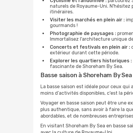
Cyclisme et randonnée :
parcourez S
naturels de Royaume-Uni. N'hésitez pa
itinéraires.
Visiter les marchés en plein air :
imp
gourmands !
Photographie de paysages :
promene
Immortalisez l'architecture unique d
Concerts et festivals en plein air :
c
extérieur durant cette période.
Explorer les quartiers historiques :
fascinante de Shoreham By Sea.
Basse saison à Shoreham By Sea
La basse saison est idéale pour ceux qui a
moins d’activités disponibles, c'est la pé
Voyager en basse saison peut être une ex
plus authentique, sans avoir à faire la q
abordables, et de nombreuses entreprises
En visitant Shoreham By Sea en basse sai
avec la culture de Royaume-Uni.