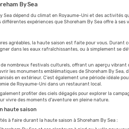
horeham By Sea
 By Sea dépend du climat en Royaume-Uni et des activités q
 différentes expériences que Shoreham By Sea offre à ses v
res agréables, la haute saison est faite pour vous. Durant ce
aigner dans les eaux rafraîchissantes, ou à simplement se 
e de nombreux festivals culturels, offrant un aperçu vibrant 
ouvrir les monuments emblématiques de Shoreham By Sea, de v
sés en extérieur. C’est également une période idéale pour s
nomie de Royaume-Uni dans un restaurant local.
alement profiter des ciels dégagés pour explorer la campag
pour vivre des moments d'aventure en pleine nature.
n haute saison
tés à faire durant la haute saison à Shoreham By Sea :