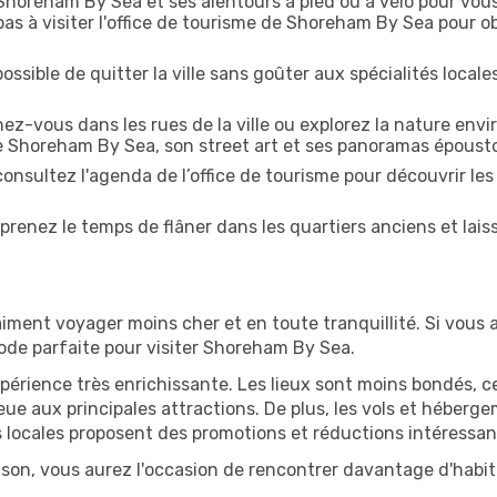
horeham By Sea et ses alentours à pied ou à vélo pour vo
s à visiter l'office de tourisme de Shoreham By Sea pour obt
ossible de quitter la ville sans goûter aux spécialités local
z-vous dans les rues de la ville ou explorez la nature envi
e Shoreham By Sea, son street art et ses panoramas époust
onsultez l'agenda de l’office de tourisme pour découvrir les
prenez le temps de flâner dans les quartiers anciens et lais
iment voyager moins cher et en toute tranquillité. Si vous a
riode parfaite pour visiter Shoreham By Sea.
périence très enrichissante. Les lieux sont moins bondés, c
ueue aux principales attractions. De plus, les vols et héber
 locales proposent des promotions et réductions intéressan
son, vous aurez l'occasion de rencontrer davantage d'habita