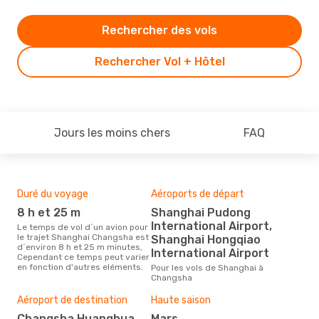
Rechercher des vols
Rechercher Vol + Hôtel
Jours les moins chers
FAQ
Duré du voyage
Aéroports de départ
Com
des
8 h et 25 m
Shanghai Pudong
S
International Airport,
Le temps de vol d´un avion pour
le trajet Shanghai Changsha est
Shanghai Hongqiao
Les compagnie(s) aérienne(s)
d´environ 8 h et 25 m minutes,
effe
International Airport
Cependant ce temps peut varier
Sha
en fonction d'autres eléments.
Pour les vols de Shanghai à
Changsha
Mei
Aéroport de destination
Haute saison
rés
Changsha Huanghua
mars