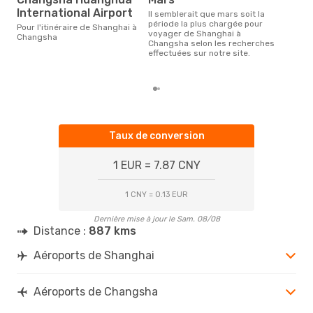
m
International Airport
Il semblerait que mars soit la
Selon des données en temps
période la plus chargée pour
réel
Pour l'itinéraire de Shanghai à
voyager de Shanghai à
plus
Changsha
Changsha selon les recherches
rése
effectuées sur notre site.
des
dép
Taux de conversion
1 EUR = 7.87 CNY
1 CNY = 0.13 EUR
Dernière mise à jour le Sam. 08/08
Distance :
887 kms
Aéroports de Shanghai
Aéroports de Changsha