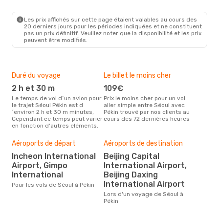
SEL
- BJS
China Southern Airlines
Direct
BJS
- SEL
Les prix affichés sur cette page étaient valables au cours des
20 derniers jours pour les périodes indiquées et ne constituent
pas un prix définitif. Veuillez noter que la disponibilité et les prix
peuvent être modifiés.
Duré du voyage
Le billet le moins cher
Hau
2 h et 30 m
109€
m
Le temps de vol d´un avion pour
Prix le moins cher pour un vol
Il semblerait que mars soit la
le trajet Séoul Pékin est d
aller simple entre Séoul avec
péri
´environ 2 h et 30 m minutes,
Pékin trouvé par nos clients au
voya
Cependant ce temps peut varier
cours des 72 dernières heures
les 
en fonction d'autres eléments.
notr
Aéroports de départ
Aéroports de destination
Bud
sim
Incheon International
Beijing Capital
Airport, Gimpo
International Airport,
13
International
Beijing Daxing
Le prix d'un billet d´avion Séoul -
International Airport
Péki
Pour les vols de Séoul à Pékin
130 
Lors d'un voyage de Séoul à
6 de
Pékin