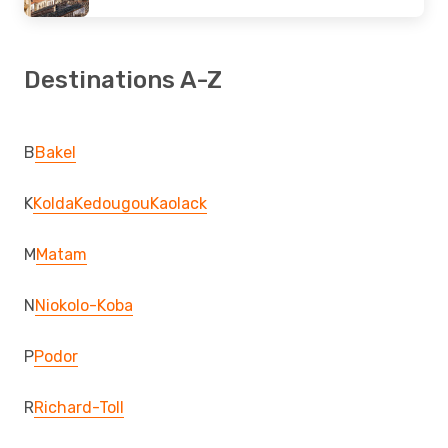
Destinations A-Z
B
Bakel
K
Kolda
Kedougou
Kaolack
M
Matam
N
Niokolo-Koba
P
Podor
R
Richard-Toll