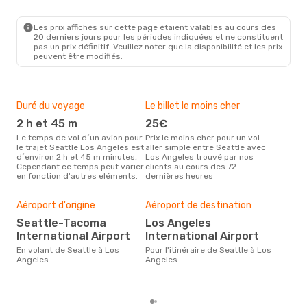
SEA
- LAX
Frontier Airlines
Direct
LAX
- SEA
Les prix affichés sur cette page étaient valables au cours des
20 derniers jours pour les périodes indiquées et ne constituent
pas un prix définitif. Veuillez noter que la disponibilité et les prix
peuvent être modifiés.
Duré du voyage
Le billet le moins cher
Hau
2 h et 45 m
25€
a
Le temps de vol d´un avion pour
Prix le moins cher pour un vol
Il semblerait que août soit la
le trajet Seattle Los Angeles est
aller simple entre Seattle avec
péri
d´environ 2 h et 45 m minutes,
Los Angeles trouvé par nos
voy
Cependant ce temps peut varier
clients au cours des 72
Ang
en fonction d'autres eléments.
dernières heures
effe
Bud
sim
Aéroport d'origine
Aéroport de destination
10
Seattle-Tacoma
Los Angeles
Le prix d'un billet d´avion Seattle
International Airport
International Airport
- L
´env
En volant de Seattle à Los
Pour l'itinéraire de Seattle à Los
basé
Angeles
Angeles