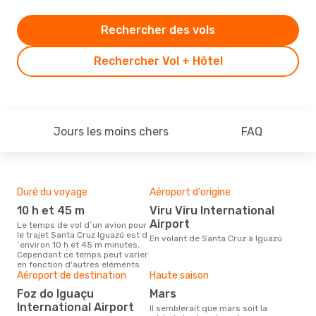
Rechercher des vols
Rechercher Vol + Hôtel
Jours les moins chers
FAQ
Duré du voyage
Aéroport d'origine
Bud
sim
10 h et 45 m
Viru Viru International
4
Airport
Le temps de vol d´un avion pour
le trajet Santa Cruz Iguazú est d
Le prix d'un billet d´avion Santa
En volant de Santa Cruz à Iguazú
´environ 10 h et 45 m minutes,
Cruz
Cependant ce temps peut varier
´env
en fonction d'autres eléments.
basé
Aéroport de destination
Haute saison
Foz do Iguaçu
mars
International Airport
Il semblerait que mars soit la