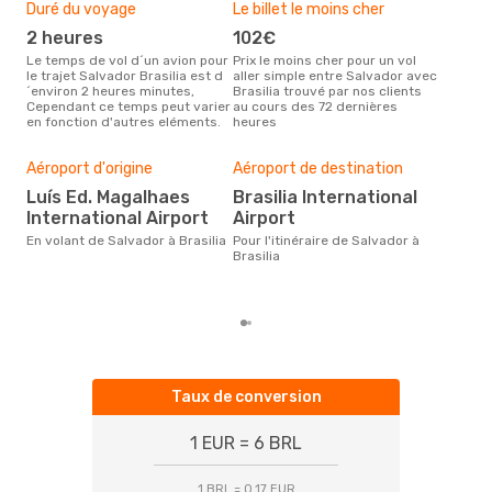
Duré du voyage
Le billet le moins cher
Hau
2 heures
102€
m
Le temps de vol d´un avion pour
Prix le moins cher pour un vol
Il semblerait que mars soit la
le trajet Salvador Brasilia est d
aller simple entre Salvador avec
péri
´environ 2 heures minutes,
Brasilia trouvé par nos clients
voya
Cependant ce temps peut varier
au cours des 72 dernières
selo
en fonction d'autres eléments.
heures
sur 
Bud
sim
Aéroport d'origine
Aéroport de destination
14
Luís Ed. Magalhaes
Brasilia International
Le prix d'un billet d´avion
International Airport
Airport
Salv
est 
En volant de Salvador à Brasilia
Pour l'itinéraire de Salvador à
étan
Brasilia
moi
Taux de conversion
1 EUR = 6 BRL
1 BRL = 0.17 EUR