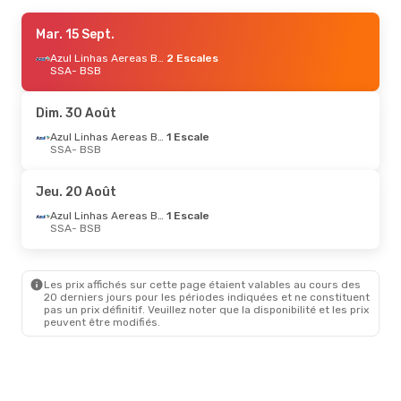
Lun. 5 Oct.
Mar. 15 Sept.
- Mar. 6 Oct.
Gol
1 Escale
Azul Linhas Aereas Brasileiras
2 Escales
SSA
SSA
- BSB
- BSB
Gol
Direct
BSB
- SSA
Dim. 30 Août
Jeu. 10 Sept.
- Sam. 12 Sept.
Azul Linhas Aereas Brasileiras
1 Escale
SSA
- BSB
Azul Linhas Aereas Brasileiras
1 Escale
SSA
- BSB
LATAM Airlines
Direct
Jeu. 20 Août
BSB
- SSA
Azul Linhas Aereas Brasileiras
1 Escale
SSA
- BSB
Les prix affichés sur cette page étaient valables au cours des
20 derniers jours pour les périodes indiquées et ne constituent
pas un prix définitif. Veuillez noter que la disponibilité et les prix
peuvent être modifiés.