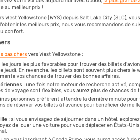
ervez votre vol dès aujourd'hui avec Opodo,
la plus grande
e au meilleur prix !
ers West Yellowstone (WYS) depuis Salt Lake City (SLC), vous 
 d'obtenir les meilleurs prix, nous vous recommandons de su
au confort.
hers
ls pas chers
vers West Yellowstone :
:
les jours les plus favorables pour trouver des billets d'avio
e jeudi. En revanche, les billets sont souvent plus chers l
gmente vos chances de trouver des bonnes affaires.
ériennes :
une fois notre moteur de recherche activé, comp
tes de voyage sont flexibles, vous aurez plus de chances de tr
ines personnes préfèrent attendre la dernière minute pour t
e réserver vos billets à l'avance pour bénéficier de meilleu
lle :
si vous envisagez de séjourner dans un hôtel, explorez
évoyez de louer une voiture pour vous déplacer en États-Un
nal.
:
en vous inscrivant à Opodo Prime, vous aurez accès à de n