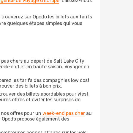
 agence de voyage d'Europe
. Laissez-nous
trouverez sur Opodo les billets aux tarifs
ivre quelques étapes simples qui vous
n pas chers au départ de Salt Lake City
e week-end et en haute saison. Voyager en
arez les tarifs des compagnies low cost
ouver des billets à bon prix.
rouver des billets abordables pour West
res offres et éviter les surprises de
 nos offres pour un
week-end pas cher
au
is, Opodo propose également des
ombreuses bonnes affaires sur les vols,