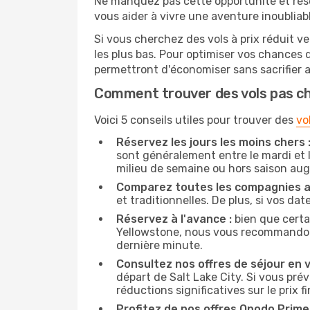
Ne manquez pas cette opportunité et rés
vous aider à vivre une aventure inoubliabl
Si vous cherchez des vols à prix réduit v
les plus bas. Pour optimiser vos chances
permettront d'économiser sans sacrifier 
Comment trouver des vols pas c
Voici 5 conseils utiles pour trouver des
vo
Réservez les jours les moins chers 
sont généralement entre le mardi et l
milieu de semaine ou hors saison au
Comparez toutes les compagnies a
et traditionnelles. De plus, si vos da
Réservez à l'avance :
bien que certa
Yellowstone, nous vous recommandons d
dernière minute.
Consultez nos offres de séjour en vi
départ de Salt Lake City. Si vous pr
réductions significatives sur le prix fi
Profitez de nos offres Opodo Prime 