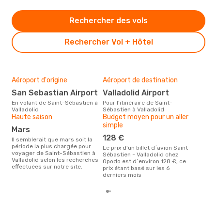
Rechercher des vols
Rechercher Vol + Hôtel
Aéroport d'origine
Aéroport de destination
Mei
rés
San Sebastian Airport
Valladolid Airport
ju
En volant de Saint-Sébastien à
Pour l'itinéraire de Saint-
Valladolid
Sébastien à Valladolid
Selon des données en temps
Haute saison
Budget moyen pour un aller
réel
simple
popu
mars
rése
128 €
dest
Il semblerait que mars soit la
dép
période la plus chargée pour
Le prix d'un billet d´avion Saint-
voyager de Saint-Sébastien à
Sébastien - Valladolid chez
Valladolid selon les recherches
Opodo est d´environ 128 €, ce
effectuées sur notre site.
prix étant basé sur les 6
derniers mois