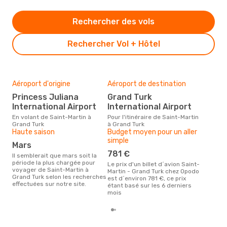
Rechercher des vols
Rechercher Vol + Hôtel
Aéroport d'origine
Aéroport de destination
Mei
rés
Princess Juliana
Grand Turk
ju
International Airport
International Airport
Selon des données en temps
En volant de Saint-Martin à
Pour l'itinéraire de Saint-Martin
réel
Grand Turk
à Grand Turk
popu
Haute saison
Budget moyen pour un aller
rése
simple
mars
dest
dépa
781 €
Il semblerait que mars soit la
période la plus chargée pour
Le prix d'un billet d´avion Saint-
voyager de Saint-Martin à
Martin - Grand Turk chez Opodo
Grand Turk selon les recherches
est d´environ 781 €, ce prix
effectuées sur notre site.
étant basé sur les 6 derniers
mois