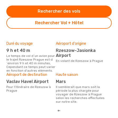
Rechercher des vols
Rechercher Vol + Hôtel
Duré du voyage
Aéroport d'origine
Bud
sim
9 h et 40 m
Rzeszow-Jasionka
2
Airport
Le temps de vol d´un avion pour
le trajet Rzeszow Prague est d
Le prix d'un billet d´avion
En volant de Rzeszow à Prague
´environ 9 h et 40 m minutes,
Rze
Cependant ce temps peut varier
est 
en fonction d'autres eléments.
étan
Aéroport de destination
Haute saison
moi
Vaclav Havel Airport
mars
Pour l'itinéraire de Rzeszow à
Il semblerait que mars soit la
Prague
période la plus chargée pour
voyager de Rzeszow à Prague
selon les recherches effectuées
sur notre site.