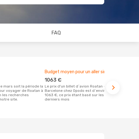
FAQ
Budget moyen pour un aller simple
Meilleur m
1063 €
août
Le prix d'un billet d´avion Roatan -
Selon des données en temps réel, juillet
our voyager de Roatan à
Barcelone chez Opodo est d´environ
est le momen
n les recherches
1063 €, ce prix étant basé sur les 6
effectuer la
notre site.
derniers mois
destination 
de Roatan