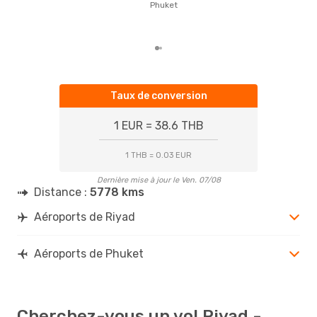
basé
Phuket
Taux de conversion
1 EUR = 38.6 THB
1 THB = 0.03 EUR
Dernière mise à jour le Ven. 07/08
Distance :
5778 kms
Aéroports de Riyad
Aéroports de Phuket
Cherchez-vous un vol Riyad -