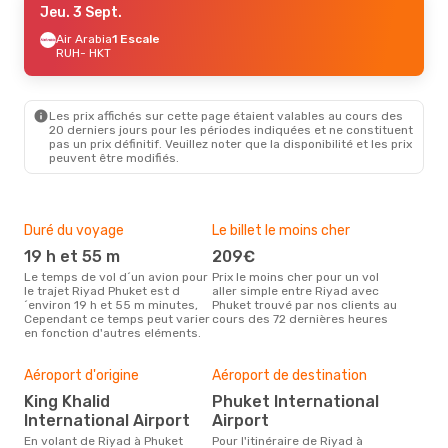
Jeu. 3 Sept.
Air Arabia
1 Escale
RUH
- HKT
Les prix affichés sur cette page étaient valables au cours des
20 derniers jours pour les périodes indiquées et ne constituent
pas un prix définitif. Veuillez noter que la disponibilité et les prix
peuvent être modifiés.
Duré du voyage
Le billet le moins cher
Hau
19 h et 55 m
209€
m
Le temps de vol d´un avion pour
Prix le moins cher pour un vol
Il semblerait que mars soit la
le trajet Riyad Phuket est d
aller simple entre Riyad avec
péri
´environ 19 h et 55 m minutes,
Phuket trouvé par nos clients au
voy
Cependant ce temps peut varier
cours des 72 dernières heures
les 
en fonction d'autres eléments.
notr
Bud
sim
Aéroport d'origine
Aéroport de destination
4
King Khalid
Phuket International
Le prix d'un billet d´avion Riyad -
International Airport
Airport
Phu
´env
En volant de Riyad à Phuket
Pour l'itinéraire de Riyad à