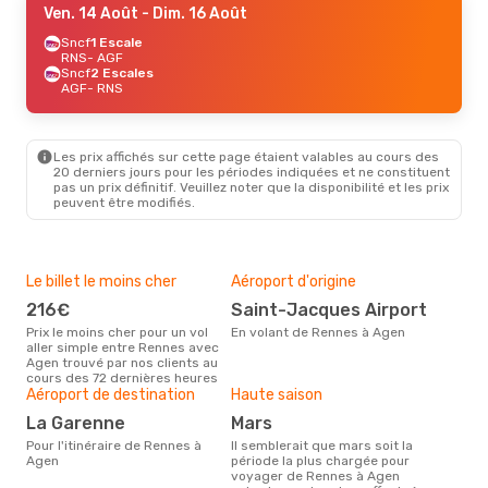
Ven. 14 Août
- Dim. 16 Août
Sncf
1 Escale
RNS
- AGF
Sncf
2 Escales
AGF
- RNS
Les prix affichés sur cette page étaient valables au cours des
20 derniers jours pour les périodes indiquées et ne constituent
pas un prix définitif. Veuillez noter que la disponibilité et les prix
peuvent être modifiés.
Le billet le moins cher
Aéroport d'origine
Bud
sim
216€
Saint-Jacques Airport
19
Prix le moins cher pour un vol
En volant de Rennes à Agen
aller simple entre Rennes avec
Le prix d'un billet d´avion
Agen trouvé par nos clients au
Ren
cours des 72 dernières heures
´env
Aéroport de destination
Haute saison
basé
La Garenne
mars
Pour l'itinéraire de Rennes à
Il semblerait que mars soit la
Agen
période la plus chargée pour
voyager de Rennes à Agen