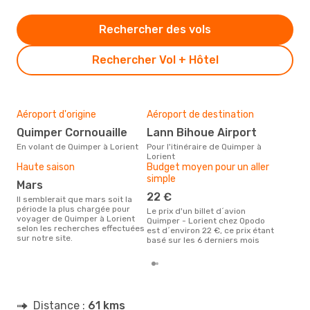
Rechercher des vols
Rechercher Vol + Hôtel
Aéroport d'origine
Aéroport de destination
Mei
rés
Quimper Cornouaille
Lann Bihoue Airport
ma
En volant de Quimper à Lorient
Pour l'itinéraire de Quimper à
Lorient
Selon des données en temps
Haute saison
Budget moyen pour un aller
réel
simple
plus
mars
rése
22 €
dest
Il semblerait que mars soit la
dép
période la plus chargée pour
Le prix d'un billet d´avion
voyager de Quimper à Lorient
Quimper - Lorient chez Opodo
selon les recherches effectuées
est d´environ 22 €, ce prix étant
sur notre site.
basé sur les 6 derniers mois
Distance :
61 kms