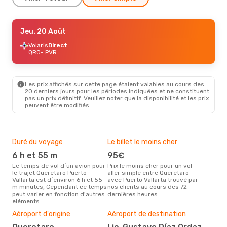
Sam. 15 Août
Jeu. 20 Août
- Dim. 16 Août
Aeromexico
Volaris
Direct
1 Escale
QRO
QRO
- PVR
- PVR
Aeromexico
1 Escale
PVR
- QRO
Les prix affichés sur cette page étaient valables au cours des
20 derniers jours pour les périodes indiquées et ne constituent
pas un prix définitif. Veuillez noter que la disponibilité et les prix
peuvent être modifiés.
Duré du voyage
Le billet le moins cher
Hau
6 h et 55 m
95€
m
Le temps de vol d´un avion pour
Prix le moins cher pour un vol
Il semblerait que mars soit la
le trajet Queretaro Puerto
aller simple entre Queretaro
péri
Vallarta est d´environ 6 h et 55
avec Puerto Vallarta trouvé par
voy
m minutes, Cependant ce temps
nos clients au cours des 72
Vall
peut varier en fonction d'autres
dernières heures
effe
eléments.
Bud
sim
Aéroport d'origine
Aéroport de destination
12