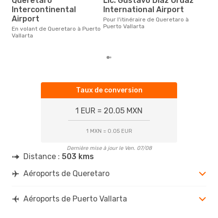
Queretaro
Lic. Gustavo Díaz Ordaz
Le prix d'un billet d´avion
Intercontinental
International Airport
Quer
Airport
Pour l'itinéraire de Queretaro à
Opod
Puerto Vallarta
prix
En volant de Queretaro à Puerto
der
Vallarta
Taux de conversion
1 EUR = 20.05 MXN
1 MXN = 0.05 EUR
Dernière mise à jour le Ven. 07/08
Distance :
503 kms
Aéroports de Queretaro
Aéroports de Puerto Vallarta