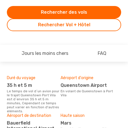
Rechercher des vols
Rechercher Vol + Hôtel
Jours les moins chers
FAQ
Duré du voyage
Aéroport d'origine
Bud
sim
35 h et 5 m
Queenstown Airport
6
Le temps de vol d´un avion pour
En volant de Queenstown à Port
le trajet Queenstown Port Vila
Vila
Le prix d'un billet d´avion
est d´environ 35 h et 5 m
Quee
minutes, Cependant ce temps
Opo
peut varier en fonction d'autres
prix
eléments.
der
Aéroport de destination
Haute saison
Bauerfield
mars