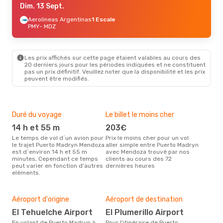
Dim. 13 Sept.
Aerolineas Argentinas
1 Escale
PMY
- MDZ
Les prix affichés sur cette page étaient valables au cours des
20 derniers jours pour les périodes indiquées et ne constituent
pas un prix définitif. Veuillez noter que la disponibilité et les prix
peuvent être modifiés.
Duré du voyage
Le billet le moins cher
Hau
14 h et 55 m
203€
m
Le temps de vol d´un avion pour
Prix le moins cher pour un vol
Il semblerait que mars soit la
le trajet Puerto Madryn Mendoza
aller simple entre Puerto Madryn
péri
est d´environ 14 h et 55 m
avec Mendoza trouvé par nos
voy
minutes, Cependant ce temps
clients au cours des 72
Men
peut varier en fonction d'autres
dernières heures
effe
eléments.
Mei
rés
Aéroport d'origine
Aéroport de destination
n
El Tehuelche Airport
El Plumerillo Airport
Selon des données en temps
réel
En volant de Puerto Madryn à
Pour l'itinéraire de Puerto