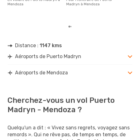
popu
Mendoza
Madryn à Mendoza
rése
des
dép
Distance :
1147 kms
Aéroports de Puerto Madryn
Aéroports de Mendoza
Cherchez-vous un vol Puerto
Madryn - Mendoza ?
Quelqu'un a dit : « Vivez sans regrets, voyagez sans
remords ». Qui ne rêve pas, de temps en temps, de