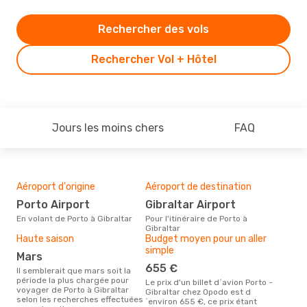
Rechercher des vols
Rechercher Vol + Hôtel
Jours les moins chers
FAQ
Aéroport d'origine
Aéroport de destination
Mei
rés
Porto Airport
Gibraltar Airport
ma
En volant de Porto à Gibraltar
Pour l'itinéraire de Porto à
Gibraltar
Selon des données en temps
Haute saison
Budget moyen pour un aller
réel
simple
popu
mars
rése
655 €
dest
Il semblerait que mars soit la
dép
période la plus chargée pour
Le prix d'un billet d´avion Porto -
voyager de Porto à Gibraltar
Gibraltar chez Opodo est d
selon les recherches effectuées
´environ 655 €, ce prix étant