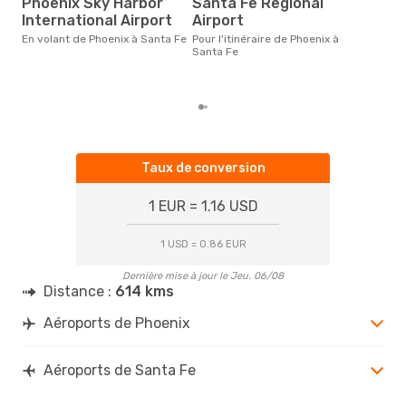
Phoenix Sky Harbor
Santa Fe Regional
Le prix d'un billet d´avion
International Airport
Airport
Pho
est 
En volant de Phoenix à Santa Fe
Pour l'itinéraire de Phoenix à
étan
Santa Fe
moi
Taux de conversion
1 EUR = 1.16 USD
1 USD = 0.86 EUR
Dernière mise à jour le Jeu. 06/08
Distance :
614 kms
Aéroports de Phoenix
Aéroports de Santa Fe