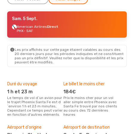
Sam. 5 Sept.
Sam. 5 Sept.
- Lun. 7 Sept.
American Airlines
American Airlines
Direct
Direct
PHX
PHX
- SAF
- SAF
American Airlines
Direct
SAF
- PHX
Les prix affichés sur cette page étaient valables au cours des
20 derniers jours pour les périodes indiquées et ne constituent
pas un prix définitif. Veuillez noter que la disponibilité et les prix
peuvent être modifiés.
Duré du voyage
Le billet le moins cher
Hau
1 h et 23 m
184€
m
Le temps de vol d´un avion pour
Prix le moins cher pour un vol
Il semblerait que mars soit la
le trajet Phoenix Santa Fe est d
aller simple entre Phoenix avec
péri
´environ 1 h et 23 m minutes,
Santa Fe trouvé par nos clients
voy
Cependant ce temps peut varier
au cours des 72 dernières
selo
en fonction d'autres eléments.
heures
sur 
Bud
sim
Aéroport d'origine
Aéroport de destination
32