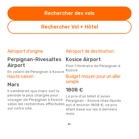
Rechercher des vols
Rechercher Vol + Hôtel
Aéroport d'origine
Aéroport de destination
Mei
rés
Perpignan-Rivesaltes
Kosice Airport
ju
Airport
Pour l'itinéraire de Perpignan à
Kosice
Selon des données en temps
En volant de Perpignan à Kosice
réel
Haute saison
Budget moyen pour un aller
popu
simple
mars
rése
dest
1808 €
Il semblerait que mars soit la
dép
période la plus chargée pour
Le prix d'un billet d´avion
voyager de Perpignan à Kosice
Perpignan - Kosice chez Opodo
selon les recherches effectuées
est d´environ 1808 €, ce prix
sur notre site.
étant basé sur les 6 derniers
mois