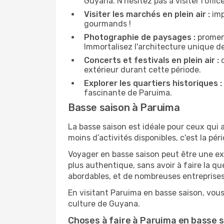
Guyana. N'hésitez pas à visiter l'offi
Visiter les marchés en plein air :
imp
gourmands !
Photographie de paysages :
promene
Immortalisez l'architecture unique d
Concerts et festivals en plein air :
c
extérieur durant cette période.
Explorer les quartiers historiques :
fascinante de Paruima.
Basse saison à Paruima
La basse saison est idéale pour ceux qui a
moins d’activités disponibles, c'est la pér
Voyager en basse saison peut être une ex
plus authentique, sans avoir à faire la q
abordables, et de nombreuses entreprises
En visitant Paruima en basse saison, vous
culture de Guyana.
Choses à faire à Paruima en basse 