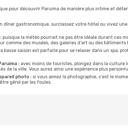
ique pour découvrir Paruima de manière plus intime et déte
n dîner gastronomique, surclassez votre hôtel ou vivez un
:
puisque la météo pourrait ne pas être idéale durant ces mo
ieur comme des musées, des galeries d’art ou des bâtiments 
la basse saison est parfaite pour se relaxer dans un spa, pr
Paruima :
avec moins de touristes, plongez dans la culture l
és de la ville. Vous aurez ainsi une expérience plus personna
ppareil photo :
si vous aimez la photographie, c’est le mom
tre gêné par les foules.