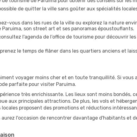
ce de tourisme de Paruima pour obtenir des conseils sur les me
ossible de quitter la ville sans goûter aux spécialités local
z-vous dans les rues de la ville ou explorez la nature envi
e Paruima, son street art et ses panoramas époustouflants.
onsultez l'agenda de l’office de tourisme pour découvrir les
prenez le temps de flâner dans les quartiers anciens et lais
iment voyager moins cher et en toute tranquillité. Si vous a
iode parfaite pour visiter Paruima.
périence très enrichissante. Les lieux sont moins bondés, c
ueue aux principales attractions. De plus, les vols et héber
 locales proposent des promotions et réductions intéressan
 aurez l'occasion de rencontrer davantage d'habitants et de 
saison