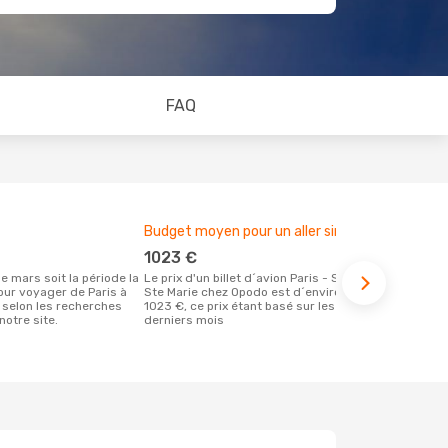
FAQ
Budget moyen pour un aller simple
Meilleur m
1023 €
juin
Le prix d'un billet d´avion Paris - Sault
Selon des données en temps réel,
our voyager de Paris à
Ste Marie chez Opodo est d´environ
janvier est 
 selon les recherches
1023 €, ce prix étant basé sur les 6
pour effectu
notre site.
derniers mois
vol à destin
au départ de