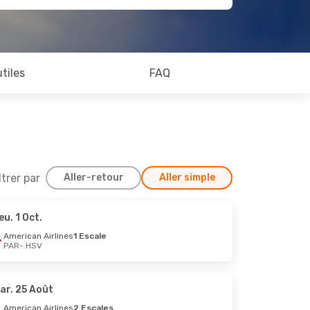
utiles
FAQ
ltrer par
Aller-retour
Aller simple
eu. 1 Oct.
American Airlines
1 Escale
PAR
- HSV
ar. 25 Août
American Airlines
2 Escales