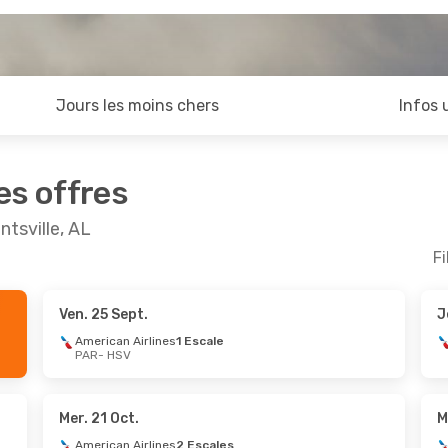
Jours les moins chers
Infos 
es offres
ntsville, AL
Fi
Ven. 25 Sept.
J
American Airlines
1 Escale
PAR
- HSV
Mer. 21 Oct.
M
American Airlines
2 Escales