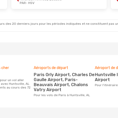
PAR
- HSV
rs des 20 derniers jours pour les périodes indiquées et ne constituent pas un pri
s cher
Aéroports de départ
Aéroport de d
Paris Orly Airport, Charles De
Huntsville International
Gaulle Airport, Paris-
Airport
 avec Huntsville, AL
Beauvais Airport, Chalons
Pour l'itinérai
ients au cours des 72
Vatry Airport
Pour les vols de Paris à Huntsville, AL