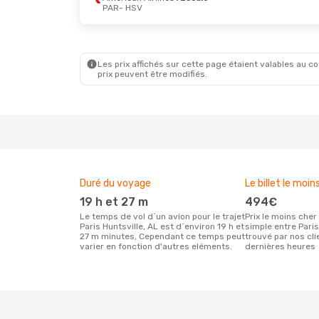
PAR
- HSV
Les prix affichés sur cette page étaient valables au cou
prix peuvent être modifiés.
Duré du voyage
Le billet le moin
19 h et 27 m
494€
Le temps de vol d´un avion pour le trajet
Prix le moins cher pour un vol aller
Paris Huntsville, AL est d´environ 19 h et
simple entre Paris
27 m minutes, Cependant ce temps peut
trouvé par nos cl
varier en fonction d'autres eléments.
dernières heures