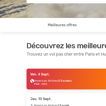
Meilleures offres
Découvrez les meilleur
Trouvez un vol pas cher entre Paris et Hu
Ven. 4 Sept.
Jeu. 1 Oct.
- Ven. 9 Oct.
American Airlines
2 Escales
PAR
- HSV
Air France
1 Escale
PAR
- HSV
Air France
1 Escale
HSV
- PAR
Jeu. 10 Sept.
American Airlines
1 Escale