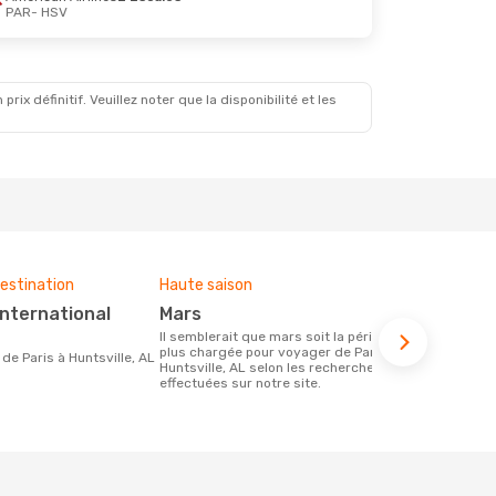
PAR
- HSV
x définitif. Veuillez noter que la disponibilité et les
estination
Haute saison
Budget moy
mars
1197 €
Il semblerait que mars soit la période la
Le prix d'un billet d´avion Paris -
plus chargée pour voyager de Paris à
Huntsville, 
re de Paris à Huntsville, AL
Huntsville, AL selon les recherches
1197 €, ce pr
effectuées sur notre site.
derniers mo