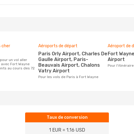
s cher
Aéroports de départ
Aéroport de d
Paris Orly Airport, Charles De
Fort Wayne International
Gaulle Airport, Paris-
Airport
s avec Fort Wayne
Beauvais Airport, Chalons
Pour l'itinérai
ients au cours des 72
Vatry Airport
Pour les vols de Paris à Fort Wayne
Taux de conversion
1 EUR = 1.16 USD