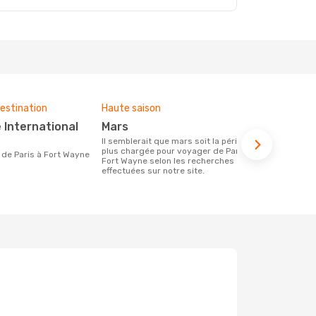
estination
Haute saison
Budget moy
mars
1065 €
Il semblerait que mars soit la période la
Le prix d'un billet d´avion Paris - Fort
plus chargée pour voyager de Paris à
Wayne chez 
re de Paris à Fort Wayne
Fort Wayne selon les recherches
€, ce prix é
effectuées sur notre site.
mois