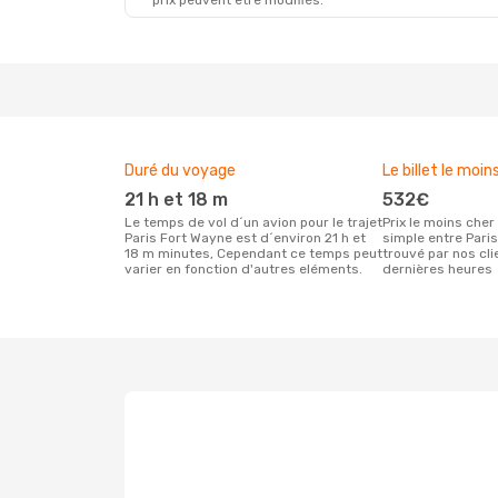
prix peuvent être modifiés.
Duré du voyage
Le billet le moin
21 h et 18 m
532€
Le temps de vol d´un avion pour le trajet
Prix le moins cher pour un vol aller
Paris Fort Wayne est d´environ 21 h et
simple entre Pari
18 m minutes, Cependant ce temps peut
trouvé par nos cl
varier en fonction d'autres eléments.
dernières heures