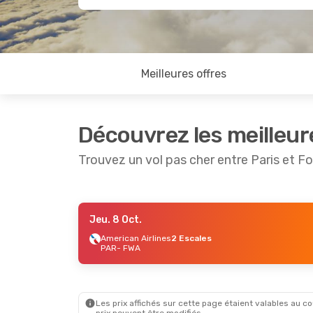
Meilleures offres
Découvrez les meilleur
Trouvez un vol pas cher entre Paris et F
Jeu. 8 Oct.
Lun. 14 Sept.
- Sam. 19 Sept.
American Airlines
2 Escales
PAR
- FWA
American Airlines
2 Escales
PAR
- FWA
American Airlines
2 Escales
FWA
- PAR
Les prix affichés sur cette page étaient valables au cou