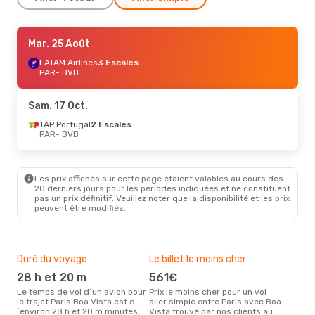
Lun. 21 Sept.
Mar. 25 Août
- Sam. 26 Sept.
LATAM Airlines
LATAM Airlines
1 Escale
3 Escales
PAR
PAR
- BVB
- BVB
LATAM Airlines
2 Escales
BVB
- PAR
Sam. 17 Oct.
Mar. 20 Oct.
TAP Portugal
- Sam. 24 Oct.
2 Escales
PAR
- BVB
TAP Portugal
2 Escales
PAR
- BVB
Azul Linhas Aereas Brasileiras
2 Escales
Les prix affichés sur cette page étaient valables au cours des
BVB
- PAR
20 derniers jours pour les périodes indiquées et ne constituent
pas un prix définitif. Veuillez noter que la disponibilité et les prix
peuvent être modifiés.
Mar. 8 Sept.
- Mar. 15 Sept.
TAP Portugal
2 Escales
PAR
- BVB
Azul Linhas Aereas Brasileiras
Duré du voyage
Le billet le moins cher
Hau
2 Escales
BVB
- PAR
28 h et 20 m
561€
m
Le temps de vol d´un avion pour
Prix le moins cher pour un vol
Il semblerait que mars soit la
le trajet Paris Boa Vista est d
aller simple entre Paris avec Boa
péri
Lun. 17 Août
- Lun. 24 Août
´environ 28 h et 20 m minutes,
Vista trouvé par nos clients au
voya