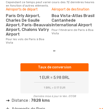
Cependant ce temps peut varier
cours des 72 dernières heures
selo
LATAM Airlines
1 Escale
en fonction d'autres eléments.
sur 
PAR
- BVB
Aéroports de départ
Aéroport de destination
Mei
LATAM Airlines
2 Escales
rés
BVB
- PAR
Paris Orly Airport,
Boa Vista-Atlas Brasil
Charles De Gaulle
Cantanhede
fé
Airport, Paris-Beauvais
International Airport
Selon des données en temps
Airport, Chalons Vatry
réel
Pour l'itinéraire de Paris à Boa
plus
Vista
Airport
rése
Pour les vols de Paris à Boa
dest
Vista
dépa
Taux de conversion
1 EUR = 5.98 BRL
1 BRL = 0.17 EUR
Dernière mise à jour le Ven. 07/08
Distance :
7828 kms
Aéroports de Paris