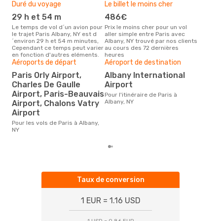
PAR
- ALB
Duré du voyage
Le billet le moins cher
Hau
Klm Royal Dutch Airlines
1 Escale
ALB
- PAR
29 h et 54 m
486€
m
Le temps de vol d´un avion pour
Prix le moins cher pour un vol
Il semblerait que mars soit la
le trajet Paris Albany, NY est d
aller simple entre Paris avec
péri
´environ 29 h et 54 m minutes,
Albany, NY trouvé par nos clients
voya
Cependant ce temps peut varier
au cours des 72 dernières
selo
en fonction d'autres eléments.
heures
sur 
Aéroports de départ
Aéroport de destination
Mei
rés
Paris Orly Airport,
Albany International
Charles De Gaulle
Airport
a
Airport, Paris-Beauvais
Pour l'itinéraire de Paris à
Selon des données en temps
Albany, NY
Airport, Chalons Vatry
réel
popu
Airport
rése
Pour les vols de Paris à Albany,
dest
NY
dépa
Taux de conversion
1 EUR = 1.16 USD