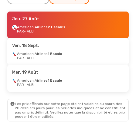
Ven. 14 Août
Jeu. 27 Août
- Mar. 18 Août
American Airlines
American Airlines
2 Escales
2 Escales
PAR
PAR
- ALB
- ALB
American Airlines
2 Escales
ALB
- PAR
Ven. 18 Sept.
Jeu. 27 Août
American Airlines
- Jeu. 3 Sept.
1 Escale
PAR
- ALB
Klm Royal Dutch Airlines
1 Escale
PAR
- ALB
Klm Royal Dutch Airlines
1 Escale
Mer. 19 Août
ALB
- PAR
American Airlines
1 Escale
PAR
- ALB
Sam. 3 Oct.
- Ven. 9 Oct.
Klm Royal Dutch Airlines
1 Escale
PAR
- ALB
Les prix affichés sur cette page étaient valables au cours des
Klm Royal Dutch Airlines
1 Escale
20 derniers jours pour les périodes indiquées et ne constituent
ALB
- PAR
pas un prix définitif. Veuillez noter que la disponibilité et les prix
peuvent être modifiés.
Jeu. 24 Sept.
- Mar. 29 Sept.
Klm Royal Dutch Airlines
1 Escale