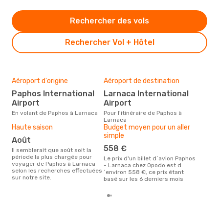
Rechercher des vols
Rechercher Vol + Hôtel
Aéroport d'origine
Aéroport de destination
Mei
rés
Paphos International
Larnaca International
a
Airport
Airport
Selon des données en temps
En volant de Paphos à Larnaca
Pour l'itinéraire de Paphos à
réel
Larnaca
popu
Haute saison
Budget moyen pour un aller
rése
simple
août
dest
dép
558 €
Il semblerait que août soit la
période la plus chargée pour
Le prix d'un billet d´avion Paphos
voyager de Paphos à Larnaca
- Larnaca chez Opodo est d
selon les recherches effectuées
´environ 558 €, ce prix étant
sur notre site.
basé sur les 6 derniers mois