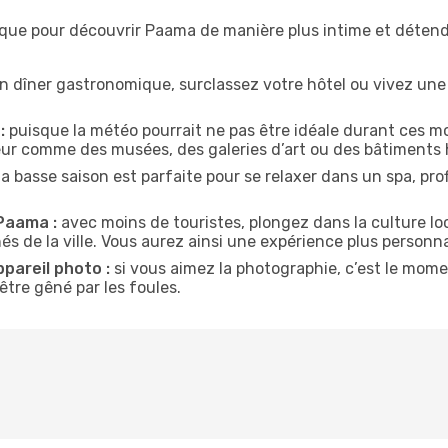
ique pour découvrir Paama de manière plus intime et déten
n dîner gastronomique, surclassez votre hôtel ou vivez un
:
puisque la météo pourrait ne pas être idéale durant ces m
ieur comme des musées, des galeries d’art ou des bâtiments 
la basse saison est parfaite pour se relaxer dans un spa, pr
 Paama :
avec moins de touristes, plongez dans la culture loc
és de la ville. Vous aurez ainsi une expérience plus personna
ppareil photo :
si vous aimez la photographie, c’est le mom
tre gêné par les foules.