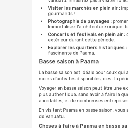
Vanuatu. N'hésitez pas à visiter l'off
Visiter les marchés en plein air :
imp
gourmands !
Photographie de paysages :
promene
Immortalisez l'architecture unique d
Concerts et festivals en plein air :
c
extérieur durant cette période.
Explorer les quartiers historiques :
fascinante de Paama.
Basse saison à Paama
La basse saison est idéale pour ceux qui a
moins d’activités disponibles, c'est la pér
Voyager en basse saison peut être une ex
plus authentique, sans avoir à faire la q
abordables, et de nombreuses entreprises
En visitant Paama en basse saison, vous a
de Vanuatu.
Choses à faire à Paama en basse sa