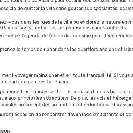
ice de tourisme de Paama pour obtenir des conseils sur les mei
ossible de quitter la ville sans goûter aux spécialités local
z-vous dans les rues de la ville ou explorez la nature envi
e Paama, son street art et ses panoramas époustouflants.
onsultez l'agenda de l’office de tourisme pour découvrir les
prenez le temps de flâner dans les quartiers anciens et lais
iment voyager moins cher et en toute tranquillité. Si vous a
iode parfaite pour visiter Paama.
périence très enrichissante. Les lieux sont moins bondés, c
ueue aux principales attractions. De plus, les vols et héber
 locales proposent des promotions et réductions intéressan
urez l'occasion de rencontrer davantage d'habitants et de t
ison