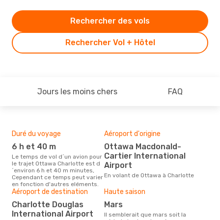
Rechercher des vols
Rechercher Vol + Hôtel
Jours les moins chers
FAQ
Duré du voyage
Aéroport d'origine
Bud
sim
6 h et 40 m
Ottawa Macdonald-
3
Cartier International
Le temps de vol d´un avion pour
le trajet Ottawa Charlotte est d
Airport
Le prix d'un billet d´avion Ottawa
´environ 6 h et 40 m minutes,
- Ch
En volant de Ottawa à Charlotte
Cependant ce temps peut varier
´env
en fonction d'autres eléments.
basé
Aéroport de destination
Haute saison
Charlotte Douglas
mars
International Airport
Il semblerait que mars soit la