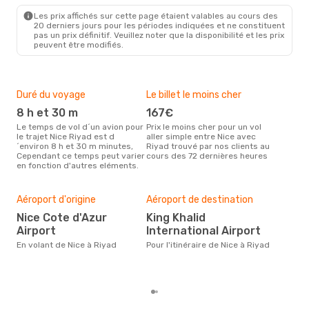
RUH
- NCE
Les prix affichés sur cette page étaient valables au cours des
20 derniers jours pour les périodes indiquées et ne constituent
pas un prix définitif. Veuillez noter que la disponibilité et les prix
peuvent être modifiés.
Duré du voyage
Le billet le moins cher
Hau
8 h et 30 m
167€
m
Le temps de vol d´un avion pour
Prix le moins cher pour un vol
Il semblerait que mars soit la
le trajet Nice Riyad est d
aller simple entre Nice avec
péri
´environ 8 h et 30 m minutes,
Riyad trouvé par nos clients au
voya
Cependant ce temps peut varier
cours des 72 dernières heures
les 
en fonction d'autres eléments.
notr
Bud
sim
Aéroport d'origine
Aéroport de destination
4
Nice Cote d'Azur
King Khalid
Le prix d'un billet d´avion Nice -
Airport
International Airport
Riy
488 
En volant de Nice à Riyad
Pour l'itinéraire de Nice à Riyad
6 de