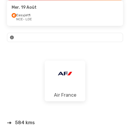
LDE
- NCE
Mer. 19 Août
Easyjet
1
NCE
- LDE
Air France
584 kms