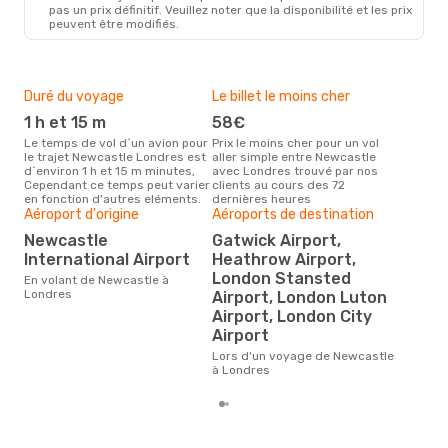
pas un prix définitif. Veuillez noter que la disponibilité et les prix
peuvent être modifiés.
Duré du voyage
Le billet le moins cher
Hau
1 h et 15 m
58€
m
Le temps de vol d´un avion pour
Prix le moins cher pour un vol
Il semblerait que mars soit la
le trajet Newcastle Londres est
aller simple entre Newcastle
péri
d´environ 1 h et 15 m minutes,
avec Londres trouvé par nos
voy
Cependant ce temps peut varier
clients au cours des 72
Lon
en fonction d'autres eléments.
dernières heures
effe
Aéroport d'origine
Aéroports de destination
Bud
Newcastle
Gatwick Airport,
sim
International Airport
Heathrow Airport,
13
London Stansted
En volant de Newcastle à
Le prix d'un billet d´avion
Londres
Airport, London Luton
New
Airport, London City
Opod
prix
Airport
der
Lors d'un voyage de Newcastle
à Londres