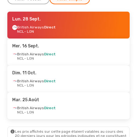
Ven. 21 Août
Lun. 28 Sept.
- Mar. 25 Août
British Airways
British Airways
Direct
Direct
NCL
NCL
- LON
- LON
British Airways
Direct
LON
- NCL
Mer. 16 Sept.
Dim. 30 Août
British Airways
- Lun. 31 Août
Direct
NCL
- LON
British Airways
Direct
NCL
- LON
British Airways
Direct
Dim. 11 Oct.
LON
- NCL
British Airways
Direct
NCL
- LON
Mar. 25 Août
British Airways
Direct
NCL
- LON
Les prix affichés sur cette page étaient valables au cours des
20 derniers jours pour les périodes indiquées et ne constituent