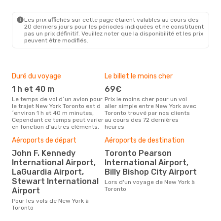
NYC
- YTO
Porter Airlines
Direct
YTO
- NYC
Les prix affichés sur cette page étaient valables au cours des
20 derniers jours pour les périodes indiquées et ne constituent
pas un prix définitif. Veuillez noter que la disponibilité et les prix
peuvent être modifiés.
Duré du voyage
Le billet le moins cher
Hau
1 h et 40 m
69€
m
Le temps de vol d´un avion pour
Prix le moins cher pour un vol
Il semblerait que mars soit la
le trajet New York Toronto est d
aller simple entre New York avec
péri
´environ 1 h et 40 m minutes,
Toronto trouvé par nos clients
voy
Cependant ce temps peut varier
au cours des 72 dernières
selo
en fonction d'autres eléments.
heures
sur 
Aéroports de départ
Aéroports de destination
Bud
John F. Kennedy
Toronto Pearson
sim
International Airport,
International Airport,
16
LaGuardia Airport,
Billy Bishop City Airport
Le prix d'un billet d´avion New
Stewart International
Lors d'un voyage de New York à
York
Toronto
Airport
´env
basé
Pour les vols de New York à
Toronto