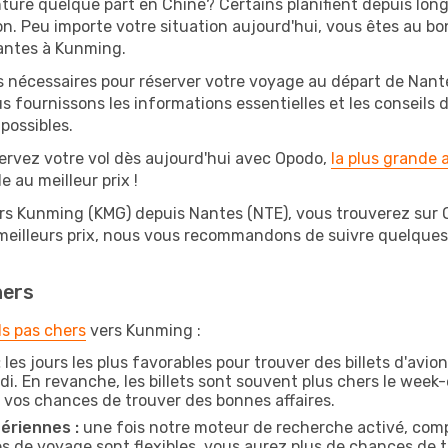
ture quelque part en Chine? Certains planifient depuis lo
on. Peu importe votre situation aujourd'hui, vous êtes au 
Nantes à Kunming.
s nécessaires pour réserver votre voyage au départ de Nante
s fournissons les informations essentielles et les conseils
possibles.
ervez votre vol dès aujourd'hui avec Opodo,
la plus grande
e au meilleur prix !
ers Kunming (KMG) depuis Nantes (NTE), vous trouverez sur Opo
 meilleurs prix, nous vous recommandons de suivre quelque
hers
ls pas chers
vers Kunming :
:
les jours les plus favorables pour trouver des billets d'avi
di. En revanche, les billets sont souvent plus chers le week
vos chances de trouver des bonnes affaires.
ériennes :
une fois notre moteur de recherche activé, comp
tes de voyage sont flexibles, vous aurez plus de chances de tr