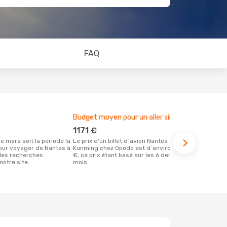
FAQ
Budget moyen pour un aller simple
Meilleur m
1171 €
mars
Le prix d'un billet d´avion Nantes -
Selon des données en temps réel,
our voyager de Nantes à
Kunming chez Opodo est d´environ 1171
décembre es
les recherches
€, ce prix étant basé sur les 6 derniers
populaire po
notre site.
mois
réservervati
Kunming et 