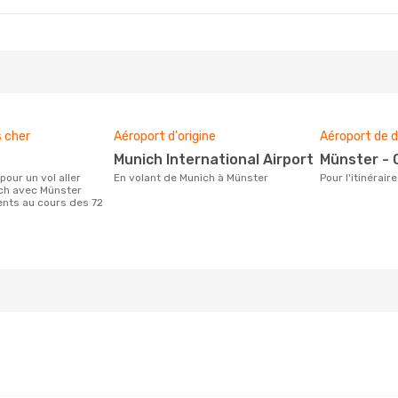
s cher
Aéroport d'origine
Aéroport de d
Munich International Airport
Münster -
En volant de Munich à Münster
Pour l'itinéra
ich avec Münster
ients au cours des 72