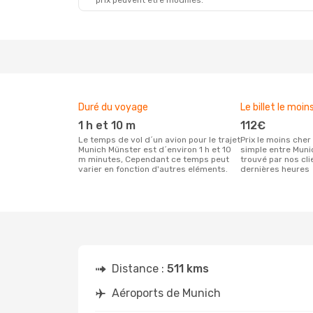
prix peuvent être modifiés.
Duré du voyage
Le billet le moin
1 h et 10 m
112€
Le temps de vol d´un avion pour le trajet
Prix le moins cher pour un vol aller
Munich Münster est d´environ 1 h et 10
simple entre Mun
m minutes, Cependant ce temps peut
trouvé par nos cl
varier en fonction d'autres eléments.
dernières heures
Distance :
511 kms
Aéroports de Munich