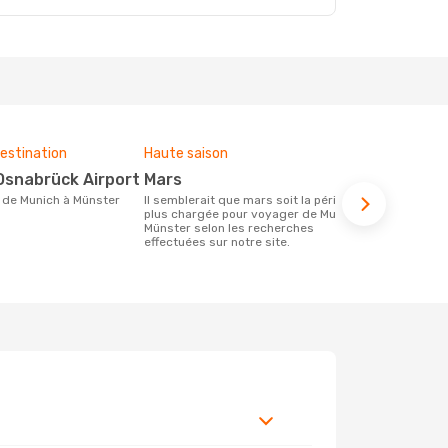
estination
Haute saison
Compagnies
ce voyage
 Osnabrück Airport
mars
Lufthan
ire de Munich à Münster
Il semblerait que mars soit la période la
plus chargée pour voyager de Munich à
Les compagnie(s) aérienne(s)
Münster selon les recherches
effectuant d
effectuées sur notre site.
Münster