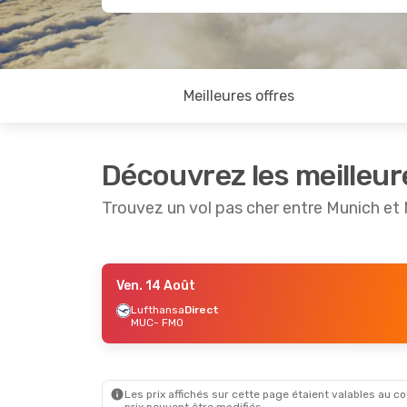
Meilleures offres
Découvrez les meilleur
Trouvez un vol pas cher entre Munich et
Ven. 14 Août
Ven. 14 Août
- Lun. 17 Août
Lufthansa
Direct
MUC
- FMO
Lufthansa
Direct
MUC
- FMO
Lufthansa
Direct
FMO
- MUC
Les prix affichés sur cette page étaient valables au cou