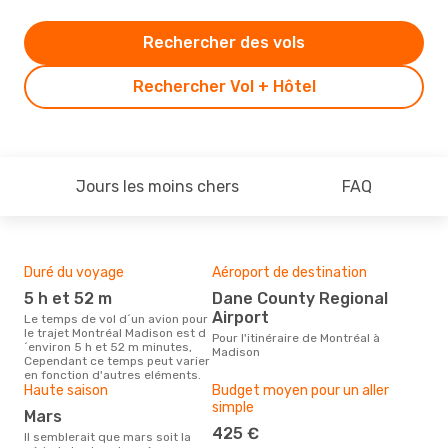
Rechercher des vols
Rechercher Vol + Hôtel
Jours les moins chers
FAQ
Duré du voyage
Aéroport de destination
Mei
rés
5 h et 52 m
Dane County Regional
ma
Airport
Le temps de vol d´un avion pour
le trajet Montréal Madison est d
Selon des données en temps
Pour l'itinéraire de Montréal à
´environ 5 h et 52 m minutes,
réel
Madison
Cependant ce temps peut varier
popu
en fonction d'autres eléments.
rése
Haute saison
Budget moyen pour un aller
dest
simple
dép
mars
425 €
Il semblerait que mars soit la