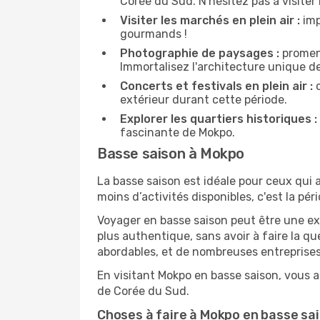
Corée du Sud. N'hésitez pas à visiter 
Visiter les marchés en plein air :
imp
gourmands !
Photographie de paysages :
promene
Immortalisez l'architecture unique d
Concerts et festivals en plein air :
c
extérieur durant cette période.
Explorer les quartiers historiques :
fascinante de Mokpo.
Basse saison à Mokpo
La basse saison est idéale pour ceux qui a
moins d’activités disponibles, c'est la pér
Voyager en basse saison peut être une ex
plus authentique, sans avoir à faire la q
abordables, et de nombreuses entreprises
En visitant Mokpo en basse saison, vous a
de Corée du Sud.
Choses à faire à Mokpo en basse sa