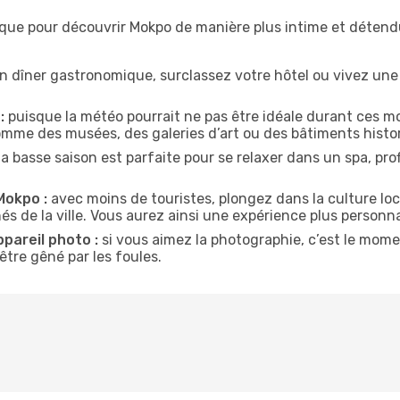
ique pour découvrir Mokpo de manière plus intime et détend
n dîner gastronomique, surclassez votre hôtel ou vivez un
:
puisque la météo pourrait ne pas être idéale durant ces mo
comme des musées, des galeries d’art ou des bâtiments histo
la basse saison est parfaite pour se relaxer dans un spa, pr
Mokpo :
avec moins de touristes, plongez dans la culture loc
és de la ville. Vous aurez ainsi une expérience plus personna
ppareil photo :
si vous aimez la photographie, c’est le mom
tre gêné par les foules.