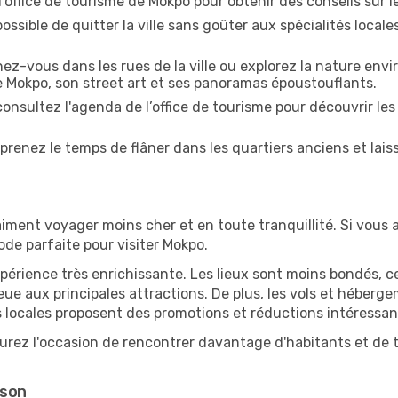
l'office de tourisme de Mokpo pour obtenir des conseils sur le
ossible de quitter la ville sans goûter aux spécialités local
z-vous dans les rues de la ville ou explorez la nature envi
e Mokpo, son street art et ses panoramas époustouflants.
onsultez l'agenda de l’office de tourisme pour découvrir les
prenez le temps de flâner dans les quartiers anciens et lais
iment voyager moins cher et en toute tranquillité. Si vous a
iode parfaite pour visiter Mokpo.
périence très enrichissante. Les lieux sont moins bondés, c
ueue aux principales attractions. De plus, les vols et héber
 locales proposent des promotions et réductions intéressan
urez l'occasion de rencontrer davantage d'habitants et de ti
ison