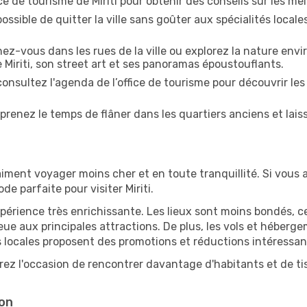
ice de tourisme de Miriti pour obtenir des conseils sur les meil
ossible de quitter la ville sans goûter aux spécialités local
z-vous dans les rues de la ville ou explorez la nature envi
 Miriti, son street art et ses panoramas époustouflants.
onsultez l'agenda de l’office de tourisme pour découvrir les
prenez le temps de flâner dans les quartiers anciens et lais
iment voyager moins cher et en toute tranquillité. Si vous a
ode parfaite pour visiter Miriti.
périence très enrichissante. Les lieux sont moins bondés, c
ueue aux principales attractions. De plus, les vols et héber
 locales proposent des promotions et réductions intéressan
urez l'occasion de rencontrer davantage d'habitants et de ti
son