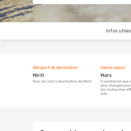
Infos utile
Aéroport de destination
Haute saison
Miriti
mars
Pour les vols à destination de Miriti
Il semblerait que mars soit la période la
plus chargée pour 
les recherches ef
site.