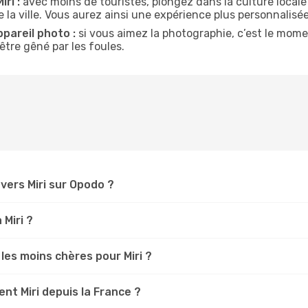
ri :
avec moins de touristes, plongez dans la culture locale
 la ville. Vous aurez ainsi une expérience plus personnalisée
ppareil photo :
si vous aimez la photographie, c’est le mom
tre gêné par les foules.
ers Miri sur Opodo ?
 Miri ?
les moins chères pour Miri ?
t Miri depuis la France ?