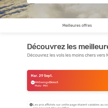
Meilleures offres
Découvrez les meilleur
Découvrez les vols les moins chers vers M
Mar. 29 Sept.
Mar. 15 Sept.
- Ven. 18 Sept.
Mer. 26 
MASwings
Direct
Mulu
- Miri
Air Asia
1 Escale
Air Asia
Chennai
- Miri
Bangkok
Air Asia
1 Escale
Air Asia
Miri
- Chennai
Miri
- Ba
Les prix affichés sur cette page étaient valables au cou