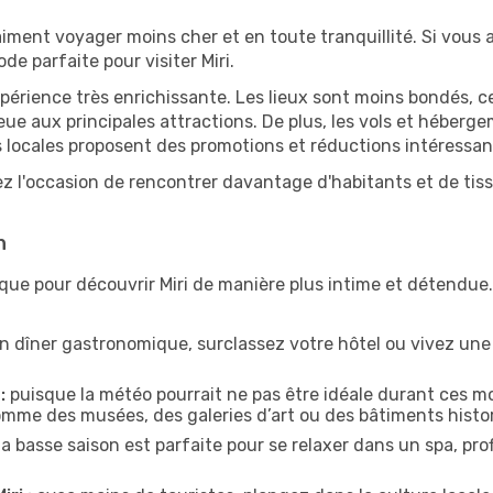
iment voyager moins cher et en toute tranquillité. Si vous a
ode parfaite pour visiter Miri.
périence très enrichissante. Les lieux sont moins bondés, c
ueue aux principales attractions. De plus, les vols et héber
 locales proposent des promotions et réductions intéressan
ez l'occasion de rencontrer davantage d'habitants et de tiss
n
que pour découvrir Miri de manière plus intime et détendue.
n dîner gastronomique, surclassez votre hôtel ou vivez un
:
puisque la météo pourrait ne pas être idéale durant ces moi
comme des musées, des galeries d’art ou des bâtiments histo
la basse saison est parfaite pour se relaxer dans un spa, pr