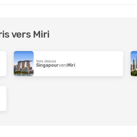
ris vers Miri
Vols depuis
Singapour
vers
Miri