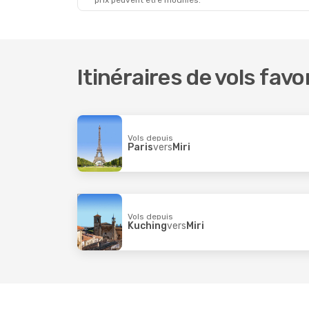
prix peuvent être modifiés.
Itinéraires de vols favo
Vols depuis
Paris
vers
Miri
Vols depuis
Kuching
vers
Miri