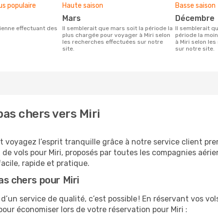
us populaire
Haute saison
Basse saison
mars
décembre
Il semblerait que mars soit la période la
Il semblerait que décembre soit la
plus chargée pour voyager à Miri selon
période la moi
les recherches effectuées sur notre
à Miri selon le
site.
sur notre site.
as chers vers Miri
 voyagez l’esprit tranquille grâce à notre service client pr
 de vols pour Miri, proposés par toutes les compagnies aéri
facile, rapide et pratique.
as chers pour Miri
 d’un service de qualité, c’est possible ! En réservant vos vo
s pour économiser lors de votre réservation pour Miri :