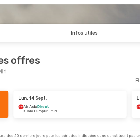
Infos utiles
es offres
iri
Fi
Lun. 14 Sept.
L
Août
- Sam. 29 Août
Air Asia
Direct
Kuala Lumpur
- Miri
1 Escale
- Miri
1 Escale
ngkok
rs des 20 derniers jours pour les périodes indiquées et ne constituent pas un pri