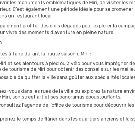
uvrir les monuments emblématiques de Miri, de visiter les ma
ur. C’est également une période idéale pour se promener dan
ns un restaurant local.
alement profiter des ciels dégagés pour explorer la campag
pour vivre des moments d'aventure en pleine nature.
n
és à faire durant la haute saison à Miri :
iri et ses alentours à pied ou à vélo pour vous imprégner 
ce de tourisme de Miri pour obtenir des conseils sur les meilleu
ossible de quitter la ville sans goûter aux spécialités local
z-vous dans les rues de la ville ou explorez la nature envi
 Miri, son street art et ses panoramas époustouflants.
onsultez l'agenda de l’office de tourisme pour découvrir les
prenez le temps de flâner dans les quartiers anciens et lais