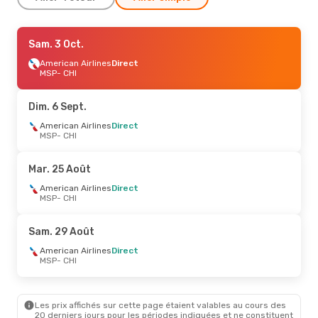
Ven. 9 Oct.
Sam. 3 Oct.
- Lun. 12 Oct.
Sun Country Airlines
American Airlines
Direct
Direct
MSP
- CHI
MSP
- CHI
Sun Country Airlines
Direct
Dim. 6 Sept.
CHI
- MSP
American Airlines
Direct
MSP
- CHI
Mar. 25 Août
American Airlines
Direct
MSP
- CHI
Sam. 29 Août
American Airlines
Direct
MSP
- CHI
Les prix affichés sur cette page étaient valables au cours des
20 derniers jours pour les périodes indiquées et ne constituent