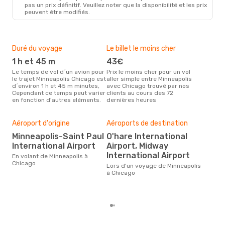
pas un prix définitif. Veuillez noter que la disponibilité et les prix
peuvent être modifiés.
Duré du voyage
Le billet le moins cher
Hau
1 h et 45 m
43€
a
Le temps de vol d´un avion pour
Prix le moins cher pour un vol
Il semblerait que août soit la
le trajet Minneapolis Chicago est
aller simple entre Minneapolis
péri
d´environ 1 h et 45 m minutes,
avec Chicago trouvé par nos
voy
Cependant ce temps peut varier
clients au cours des 72
Chi
en fonction d'autres eléments.
dernières heures
effe
Bud
Aéroport d'origine
Aéroports de destination
sim
Minneapolis-Saint Paul
O'hare International
13
International Airport
Airport, Midway
Le prix d'un billet d´avion
International Airport
En volant de Minneapolis à
Minn
Chicago
Lors d'un voyage de Minneapolis
Opod
à Chicago
prix
der