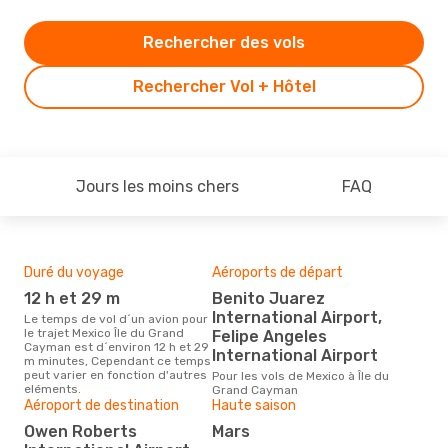
Rechercher des vols
Rechercher Vol + Hôtel
Jours les moins chers
FAQ
Duré du voyage
Aéroports de départ
Bud
sim
12 h et 29 m
Benito Juarez
11
International Airport,
Le temps de vol d´un avion pour
le trajet Mexico Île du Grand
Felipe Angeles
Le prix d'un billet d´avion Mexico
Cayman est d´environ 12 h et 29
- Î
International Airport
m minutes, Cependant ce temps
Opod
peut varier en fonction d'autres
Pour les vols de Mexico à Île du
prix
eléments.
Grand Cayman
der
Aéroport de destination
Haute saison
Owen Roberts
mars