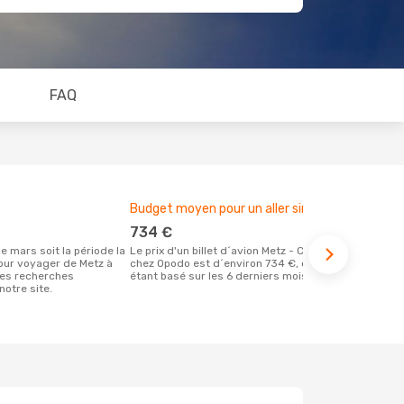
FAQ
Budget moyen pour un aller simple
Meilleur m
734 €
septem
Le prix d'un billet d´avion Metz - Cologne
Selon des données en temps réel, août
our voyager de Metz à
chez Opodo est d´environ 734 €, ce prix
est le momen
les recherches
étant basé sur les 6 derniers mois
effectuer la
notre site.
destination 
Metz