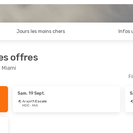
Jours les moins chers
Infos 
es offres
t Miami
Fi
Sam. 19 Sept.
S
Août
- Lun. 7 Sept.
Sam. 15 Août
- Sam.
Arajet
1 Escale
MDE
- MIA
lines
1 Escale
Copa Airlines
1 Escale
IA
MDE
- MIA
lines
1 Escale
Copa Airlines
1 Escale
E
MIA
- MDE