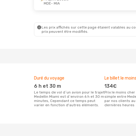
MDE
- MIA
Jeu. 1 Oct.
- Lun. 12 Oct.
Arajet
1 Escale
MDE
- MIA
Arajet
1 Escale
MIA
- MDE
Les prix affichés sur cette page étaient valables au cou
prix peuvent être modifiés.
Duré du voyage
Le billet le moin
6 h et 30 m
134€
Le temps de vol d´un avion pour le trajet
Prix le moins cher pour un vol aller
Medellin Miami est d´environ 6 h et 30 m
simple entre Mede
minutes, Cependant ce temps peut
par nos clients au
varier en fonction d'autres eléments.
dernières heures