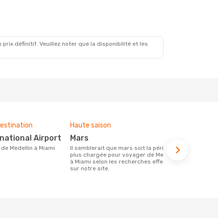
x définitif. Veuillez noter que la disponibilité et les
estination
Haute saison
Compagnies
ce voyage
rnational Airport
mars
Avianca
re de Medellin à Miami
Il semblerait que mars soit la période la
plus chargée pour voyager de Medellin
Les compagnie(s) aérienne(s)
à Miami selon les recherches effectuées
effectuant d
sur notre site.
Miami