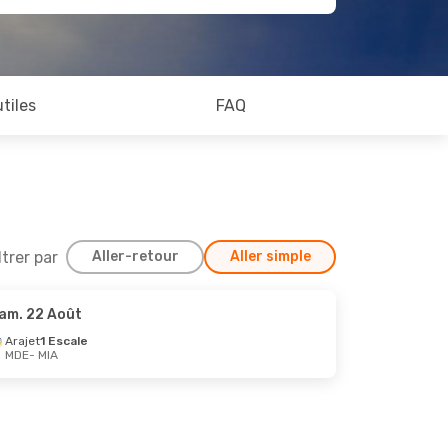
utiles
FAQ
ltrer par
Aller-retour
Aller simple
am. 22 Août
 22 Août
Arajet
1 Escale
MDE
- MIA