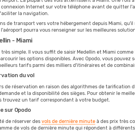
 Airport. La plupart des vols atterrissent à Miami. Une fois à
connexion Internet sur votre téléphone avant de quitter l'a
ciliter la navigation.
ions de transport vers votre hébergement depuis Miami, qu'il 
'aéroport pourra vous renseigner sur les meilleures solutio
llin - Miami
très simple. Il vous suffit de saisir Medellin et Miami comme 
arcourir les options disponibles. Avec Opodo, vous pouvez s
lleurs tarifs parmi des milliers d'itinéraires et de combinai
rvation du vol
rs de réservation en raison des algorithmes de tarification
 demande et la disponibilité des sièges. Pour obtenir le meille
s trouvez un tarif correspondant à votre budget.
te sur Opodo
ité de réserver des
vols de dernière minute
à des prix très c
amme de vols de dernière minute qui répondent à différents