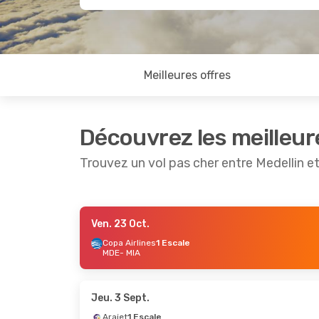
Meilleures offres
Découvrez les meilleur
Trouvez un vol pas cher entre Medellin e
Ven. 23 Oct.
Ven. 16 Oct.
- Dim. 18 Oct.
Lun. 31 
Copa Airlines
1 Escale
MDE
- MIA
Copa Airlines
1 Escale
Copa Air
MDE
- MIA
MDE
- M
Copa Airlines
1 Escale
Copa Air
MIA
- MDE
MIA
- MD
Jeu. 3 Sept.
Arajet
1 Escale