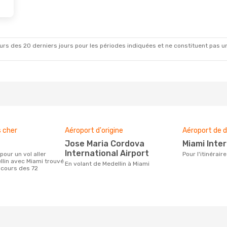
rs des 20 derniers jours pour les périodes indiquées et ne constituent pas un pri
s cher
Aéroport d'origine
Aéroport de d
Jose Maria Cordova
Miami Inte
International Airport
Pour l'itinérai
llin avec Miami trouvé
En volant de Medellin à Miami
 cours des 72