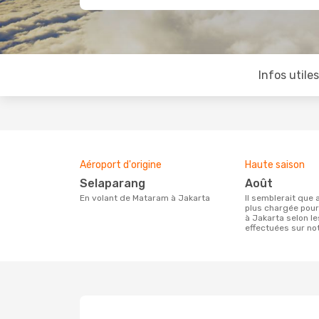
Infos utile
Aéroport d'origine
Haute saison
Selaparang
août
En volant de Mataram à Jakarta
Il semblerait que août soit la période la
plus chargée pou
à Jakarta selon l
effectuées sur not