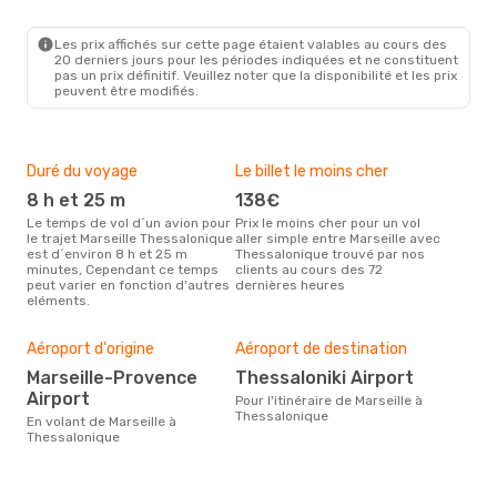
MRS
- SKG
Swiss International Air Lines
2 Escales
Les prix affichés sur cette page étaient valables au cours des
SKG
- MRS
20 derniers jours pour les périodes indiquées et ne constituent
pas un prix définitif. Veuillez noter que la disponibilité et les prix
peuvent être modifiés.
Duré du voyage
Le billet le moins cher
Hau
8 h et 25 m
138€
m
Le temps de vol d´un avion pour
Prix le moins cher pour un vol
Il semblerait que mars soit la
le trajet Marseille Thessalonique
aller simple entre Marseille avec
péri
est d´environ 8 h et 25 m
Thessalonique trouvé par nos
voya
minutes, Cependant ce temps
clients au cours des 72
Thes
peut varier en fonction d'autres
dernières heures
rec
eléments.
site
Mei
rés
Aéroport d'origine
Aéroport de destination
a
Marseille-Provence
Thessaloniki Airport
Selon des données en temps
Airport
Pour l'itinéraire de Marseille à
réel
Thessalonique
En volant de Marseille à
popu
Thessalonique
rése
dest
au d