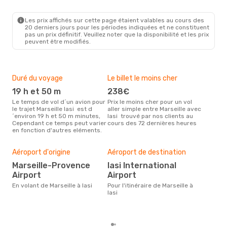
MRS
- IAS
Tarom
2 Escales
IAS
- MRS
Les prix affichés sur cette page étaient valables au cours des
20 derniers jours pour les périodes indiquées et ne constituent
pas un prix définitif. Veuillez noter que la disponibilité et les prix
peuvent être modifiés.
Duré du voyage
Le billet le moins cher
Hau
19 h et 50 m
238€
a
Le temps de vol d´un avion pour
Prix le moins cher pour un vol
Il semblerait que août soit la
le trajet Marseille Iasi est d
aller simple entre Marseille avec
péri
´environ 19 h et 50 m minutes,
Iasi trouvé par nos clients au
voya
Cependant ce temps peut varier
cours des 72 dernières heures
selo
en fonction d'autres eléments.
sur 
Mei
rés
Aéroport d'origine
Aéroport de destination
av
Marseille-Provence
Iasi International
Selon des données en temps
Airport
Airport
réel
En volant de Marseille à Iasi
Pour l'itinéraire de Marseille à
plus
Iasi
rése
dest
de M